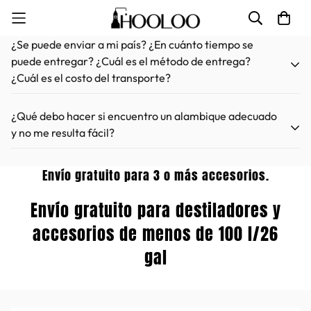
¿Se puede enviar a mi país? ¿En cuánto tiempo se
puede entregar? ¿Cuál es el método de entrega?
¿Cuál es el costo del transporte?
¿Qué debo hacer si encuentro un alambique adecuado
y no me resulta fácil?
Entrega global
Envío gratuito para 3 o más accesorios.
1. Puede buscar seleccionando la etiqueta en el lado
gratuita para
izquierdo de la página del producto.
Envío gratuito para destiladores y
2. Contáctanos directamente a través del Chat en la
accesorios de menos de 100 l/26
destiladores de menos
esquina inferior izquierda.
gal
3.
Haz clic aquí
👈
para ir a la página "Contáctenos".
Indique sus necesidades.
de 100 litros🎉