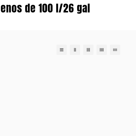
enos de 100 l/26 gal
te otras líneas de transporte aéreo como
 5 a 15 días laborables. Para equipos y otros
r a la página "Contáctenos" y consultar