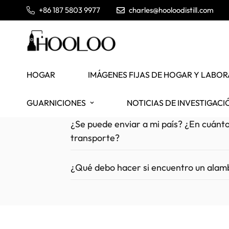
+86 187 5803 9977
charles@hooloodistill.com
HOGAR
IMÁGENES FIJAS DE HOGAR Y LABO
GUARNICIONES
NOTICIAS DE INVESTIGACI
¿Se puede enviar a mi país? ¿En cuánto
transporte?
¿Qué debo hacer si encuentro un alamb
Entrega global 
1. Puede buscar seleccionando la etiqueta en
2. Contáctanos directamente a través del Ch