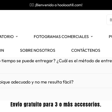
✌🏼 ¡Bienvenido a hooloostill.com!
B
RATORIO
FOTOGRAMAS COMERCIALES
P
ÓN
SOBRE NOSOTROS
CONTÁCTENOS
 tiempo se puede entregar? ¿Cuál es el método de entreg
ique adecuado y no me resulta fácil?
gratuita para destilad
 el lado izquierdo de la página del producto.
Envío gratuito para 3 o más accesorios.
at en la esquina inferior izquierda.