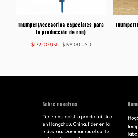
Thumper(Accesorios especiales para
Thumper(
la producción de ron)
ron)-2
Precio
Precio
$179.00 USD
$199.00 USD
de
regular
venta
Sobre nosotros
Com
Tenemos nuestra propia fábrica
Hog
en Hangzhou, China, líder en la
Imág
industria. Dominamos el corte
labo