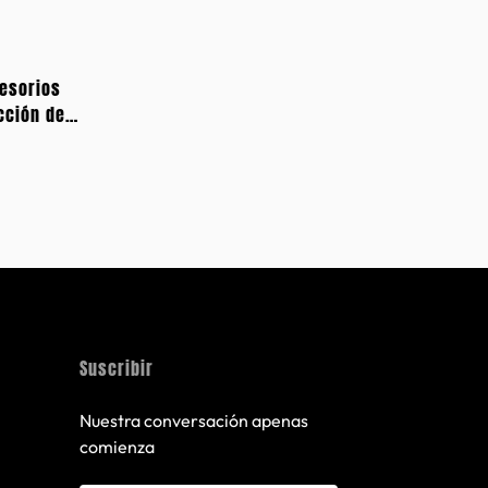
esorios
cción de
0L/228L
Suscribir
Nuestra conversación apenas
comienza