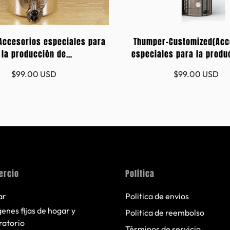
Accesorios especiales para
Thumper-Customized(Acc
la producción de
especiales para la produ
1L/50L/72L/98L/170L/228L
ron)-21L/50L/72L/98L/17
Precio
Precio
$99.00 USD
$99.00 USD
regular
regular
ercio
Política
ar
Politica de envios
enes fijas de hogar y
Politica de reembolso
ratorio
Términos de servicio